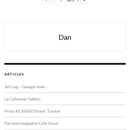
«
‹
de
2
›
»
Dan
ARTICLES
Jet-Lag – Garage time…
La Cafmeyer Gallery
Proto #1 XS650 Street Tracker
Parution magazine Cafe Racer