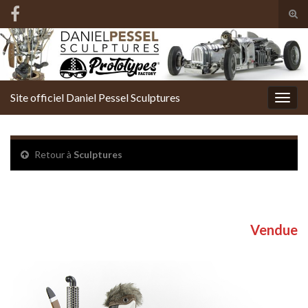
Tog
sear
Search for:
for
Site officiel Daniel Pessel Sculptures
Togg
navig
Retour à
Sculptures
Le « Black Hawk » d’Halvard
Vendue