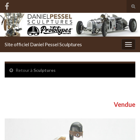
Tog
sear
Search for:
for
Site officiel Daniel Pessel Sculptures
Togg
navig
Retour à
Sculptures
Le vélo à hélice de Léopold
Vendue