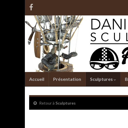
Accueil
Présentation
Sculptures
B
Retour à
Sculptures
Excelsior