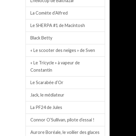
L’héliocop de Balthazar
La Comète d’Alfred
Le SHERPA #1 de Macintosh
Black Betty
« Le scooter des neiges » de Sven
« Le Tricycle » à vapeur de
Constantin
Le Scarabée d’Or
Jack, le médiateur
La PF24 de Jules
Connor O’Sullivan, pilote d’essai !
Aurore Boréale, le voilier des glaces