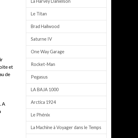
La Harvey Danielson
Le Titan
Brad Hailwood
Saturne IV
One Way Garage
ir
Rocket-Man
oite et
eau de
Pegasus
LA BAJA 1000
Arctica 1924
. A
a
Le Phénix
La Machine à Voyager dans le Temps