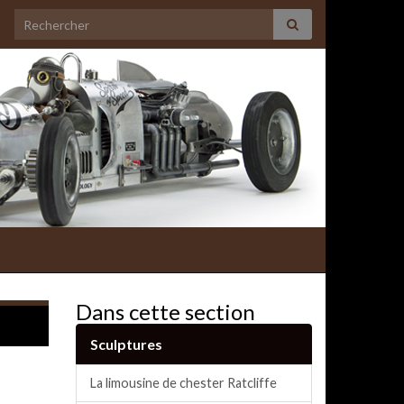
Search for:
Dans cette section
Sculptures
La limousine de chester Ratcliffe