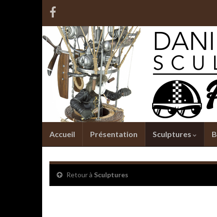
Accueil
Présentation
Sculptures
B
Retour à
Sculptures
Le SHERPA #1 de Macint