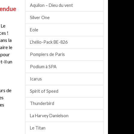
Aquilon – Dieu du vent
endue
Silver One
 Le
Eole
ces !
ans la
L’hélio-Pack BE-826
aire le
 pour
Pompiers de Paris
t-il un
Podium à SPA
Icarus
urs de
Spirit of Speed
es
Thunderbird
des
La Harvey Danielson
Le Titan