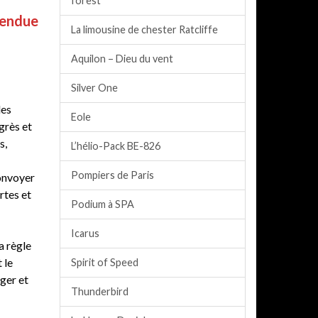
forest
endue
La limousine de chester Ratcliffe
Aquilon – Dieu du vent
Silver One
les
Eole
grès et
s,
L’hélio-Pack BE-826
Pompiers de Paris
Convoyer
rtes et
Podium à SPA
Icarus
a règle
 le
Spirit of Speed
iger et
Thunderbird