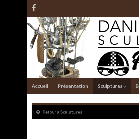
Accueil
Présentation
Sculptures
B
Retour à
Sculptures
L’Aéropostale