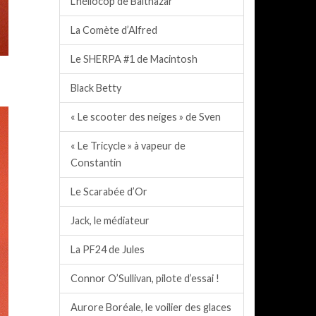
L’héliocop de Balthazar
La Comète d’Alfred
Le SHERPA #1 de Macintosh
Black Betty
« Le scooter des neiges » de Sven
« Le Tricycle » à vapeur de
Constantin
Le Scarabée d’Or
Jack, le médiateur
La PF24 de Jules
Connor O’Sullivan, pilote d’essai !
Aurore Boréale, le voilier des glaces