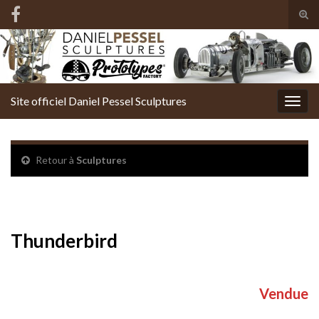
Tog
sear
Search for:
for
Site officiel Daniel Pessel Sculptures
Togg
navig
Retour à
Sculptures
Thunderbird
Thunderbird
Vendue