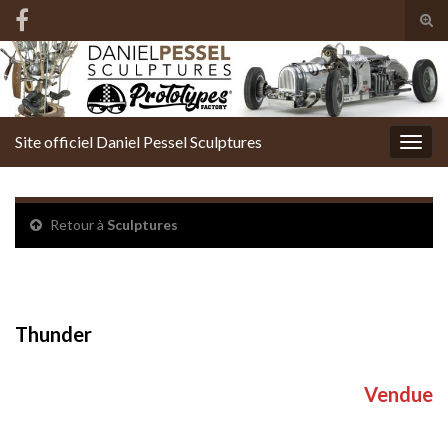
Tog
sear
Search for:
for
Site officiel Daniel Pessel Sculptures
Togg
navig
Retour à
Sculptures
Thunder
Thunder
Vendue