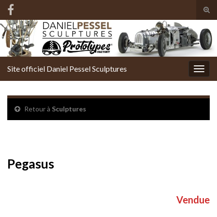
Tog
sear
Search for:
for
Site officiel Daniel Pessel Sculptures
Togg
navig
Retour à
Sculptures
Pegasus
Pegasus
Vendue