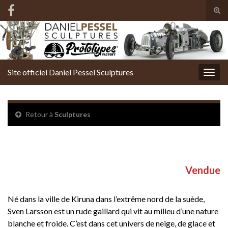
Tog
sear
Search for:
for
Site officiel Daniel Pessel Sculptures
Togg
navig
Retour à
Sculptures
« Le scooter des neiges » de Sven
Vendue
Né dans la ville de Kiruna dans l’extrême nord de la suède,
Sven Larsson est un rude gaillard qui vit au milieu d’une nature
blanche et froide. C’est dans cet univers de neige, de glace et