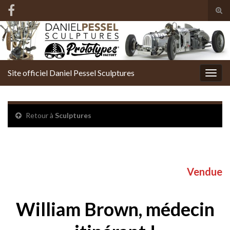
Tog
sear
Search for:
for
Site officiel Daniel Pessel Sculptures
Togg
navig
Retour à
Sculptures
Aurore Boréale, le voilier des glaces
Vendue
William Brown, médecin