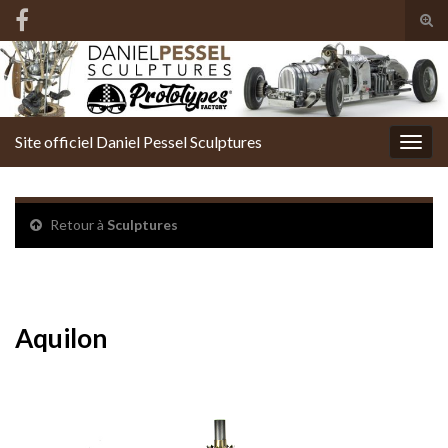
Tog
sear
Search for:
for
Site officiel Daniel Pessel Sculptures
Togg
navig
Retour à
Sculptures
Aquilon – Dieu du vent
Aquilon