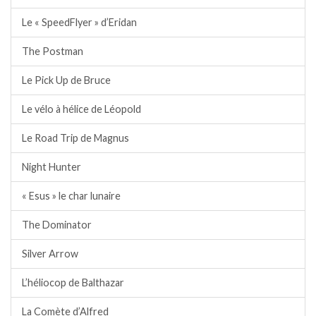
Le « SpeedFlyer » d’Eridan
The Postman
Le Pick Up de Bruce
Le vélo à hélice de Léopold
Le Road Trip de Magnus
Night Hunter
« Esus » le char lunaire
The Dominator
Silver Arrow
L’héliocop de Balthazar
La Comète d’Alfred