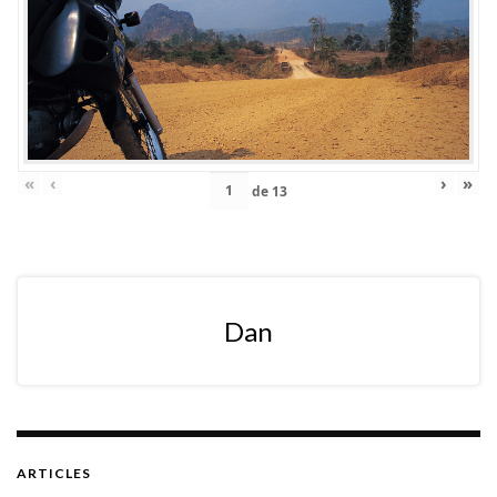
«
‹
›
»
de
13
Dan
ARTICLES