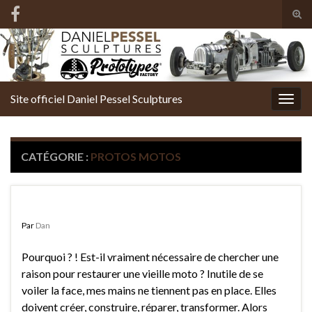
Tog
sear
Search for:
for
Site officiel Daniel Pessel Sculptures
Togg
navig
CATÉGORIE :
PROTOS MOTOS
Proto #1 XS650 Street Tracker
Par
Dan
Pourquoi ? ! Est-il vraiment nécessaire de chercher une
raison pour restaurer une vieille moto ? Inutile de se
voiler la face, mes mains ne tiennent pas en place. Elles
doivent créer, construire, réparer, transformer. Alors