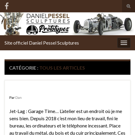
Tog
sear
Search for:
for
Site officiel Daniel Pessel Sculptures
Togg
navig
CATÉGORIE :
TOUS LES ARTICLES
Jet-Lag – Garage time…
Par
Dan
Jet-Lag : Garage Time… L’atelier est un endroit où je me
sens bien. Depuis 2018 c’est mon lieu de travail, fini le
bureau, les ordinateurs et le téléphone incessant. Place
au travail du métal, du bois et du cuir principalement. Ces